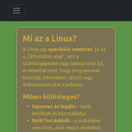
Mi az a Linux?
A Linux egy
operációs rendszer
. Ez az
a „láthatatlan alap”, ami a
számítógépeden vagy laptopodon fut,
és lehetővé teszi, hogy programokat
használj, internetezz, játssz vagy
dokumentumokat szerkessz.
Miben különleges?
Ingyenes és legális
– bárki
letöltheti és használhatja.
Nyílt forráskódú
– a működése
nem titok, akár meg is nézheted,